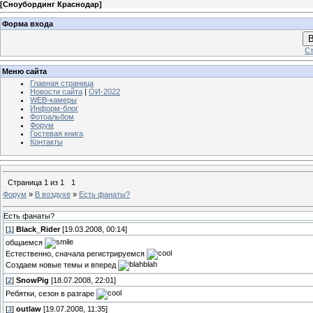
[
Сноубординг Краснодар
]
Форма входа
В
Ст
Меню сайта
Главная страница
Новости сайта
|
ОИ-2022
WEB-камеры
Информ-блог
Фотоальбом
Форум
Гостевая книга
Контакты
Страница
1
из
1
1
Форум
»
В воздухе
»
Есть фанаты?
Есть фанаты?
[
1
]
Black_Rider
[19.03.2008, 00:14]
общаемся
Естественно, сначала регистрируемся
Создаем новые темы и вперед
[
2
]
SnowPig
[18.07.2008, 22:01]
Ребятки, сезон в разгаре
[
3
]
outlaw
[19.07.2008, 11:35]