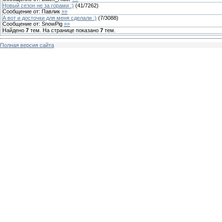
Новый сезон не за горами :)
(
41
/
7262
)
Сообщение от:
Павлик
»»
А вот и досточки для меня сделали :)
(
7
/
3088
)
Сообщение от:
SnowPig
»»
Найдено
7
тем. На странице показано
7
тем.
Полная версия сайта