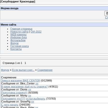
[
Сноубординг Краснодар
]
Форма входа
В
Ст
Меню сайта
Главная страница
Новости сайта
|
ОИ-2022
WEB-камеры
Информ-блог
Фотоальбом
Форум
Гостевая книга
Контакты
Страница
1
из
1
1
Форум
»
Если выпал снег...
»
Снаряжение
Снаряжение
Зима в магазине BIKE CENTER
(
0
/
12989
)
Сообщение от:
Bike_Center
»»
В каких магазинах ещё есть снаряга?
(
4
/
3611
)
Сообщение от:
Dionis
»»
Подготовка снаряги))
(
6
/
3308
)
Сообщение от:
Monty
»»
Подскажите что??? устал выберать
(
7
/
3783
)
Сообщение от:
SnowPig
»»
C чего начать
(
24
/
6336
)
Сообщение от:
Black_Rider
»»