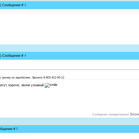
3 | Сообщение #
3
6 | Сообщение #
4
 тренер по акробатике. Звоните 8-903-412-00-12
атут, короче, звони узнавай
Snow
Сообщение отредактировал
ообщение #
5