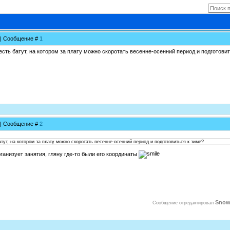
1 | Сообщение #
1
 есть батут, на котором за плату можно скоротать весенне-осенний период и подготови
3 | Сообщение #
2
атут, на котором за плату можно скоротать весенне-осенний период и подготовиться к зиме?
рганизует занятия, гляну где-то были его координаты
Snow
Сообщение отредактировал