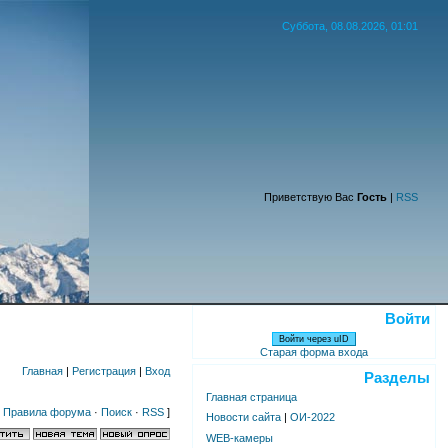
Суббота, 08.08.2026, 01:01
Приветствую Вас
Гость
|
RSS
Войти
Войти через uID
Старая форма входа
Главная
|
Регистрация
|
Вход
Разделы
Главная страница
·
Правила форума
·
Поиск
·
RSS
]
Новости сайта
|
ОИ-2022
WEB-камеры