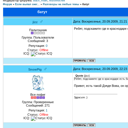
Модератор форума:
,
Black_Rider
Murzenochek
Форум
»
Если выпал снег...
»
Разговоры на любые темы
»
батут
батут
♂
Дата: Воскресенье, 20.09.2009, 21:2
jizz
Ребят, подскажите где в краснодаре
Пальтошник
Группа: Пользователи
Сообщений:
3
Репутация:
0
Статус:
Offline
ICQ:
♂
Дата: Воскресенье, 20.09.2009, 22:2
SnowPig
Quote
(
jizz
)
Ребят, подскажите где в краснодаре есть б
Привет, есть такой Дзядя Вова, он о
Все пофиг
Здрасьте ;)
Группа: Проверенные
Сообщений:
271
Репутация:
1
Статус:
Offline
ICQ: