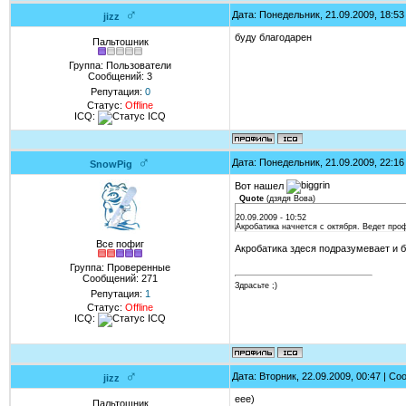
♂
Дата: Понедельник, 21.09.2009, 18:5
jizz
буду благодарен
Пальтошник
Группа: Пользователи
Сообщений:
3
Репутация:
0
Статус:
Offline
ICQ:
♂
Дата: Понедельник, 21.09.2009, 22:1
SnowPig
Вот нашел
Quote
(
дзядя Вова
)
20.09.2009 - 10:52
Акробатика начнется с октября. Ведет проф
Все пофиг
Акробатика здеся подразумевает и б
Группа: Проверенные
Сообщений:
271
Здрасьте ;)
Репутация:
1
Статус:
Offline
ICQ:
♂
Дата: Вторник, 22.09.2009, 00:47 | С
jizz
еее)
Пальтошник