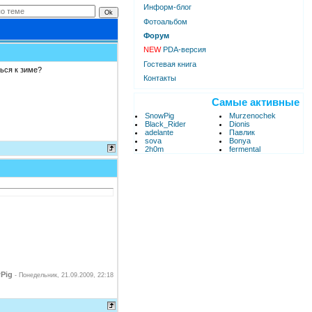
Информ-блог
Фотоальбом
Форум
NEW
PDA-версия
Гостевая книга
ться к зиме?
Контакты
Самые активные
SnowPig
Murzenochek
Black_Rider
Dionis
adelante
Павлик
sova
Bonya
2h0m
fermental
Pig
-
Понедельник, 21.09.2009, 22:18