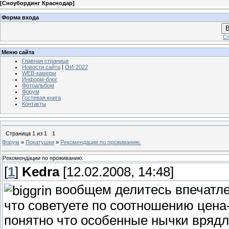
[
Сноубординг Краснодар
]
Форма входа
В
Ст
Меню сайта
Главная страница
Новости сайта
|
ОИ-2022
WEB-камеры
Информ-блог
Фотоальбом
Форум
Гостевая книга
Контакты
Страница
1
из
1
1
Форум
»
Покатушки
»
Рекомендации по проживанию.
Рекомендации по проживанию.
[
1
]
Kedra
[12.02.2008, 14:48]
вообщем делитесь впечатлен
что советуете по соотношению цена-
понятно что особенные нычки врядл