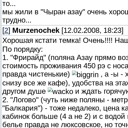
то...
мы жили в "Чыран азау" очень хоро
трудно...
[
2
]
Murzenochek
[12.02.2008, 18:23]
Хорошая кстати темка! Очень!!!! На
По порядку:
1. "Фрирайд" (поляна Азау прямо во
стоимость проживания 450 рэ с носа
правда чистенькие)
, а -ы -
снизу все же кафе), удобства на этаж
другом душе
и ждать горячую
2. "Логово" (чуть ниже поляны - мет
"Балкария") - тоже недалеко, цена к
кабинок больше (4 а не 2) и с водо
белье правда не люксовское, но точ