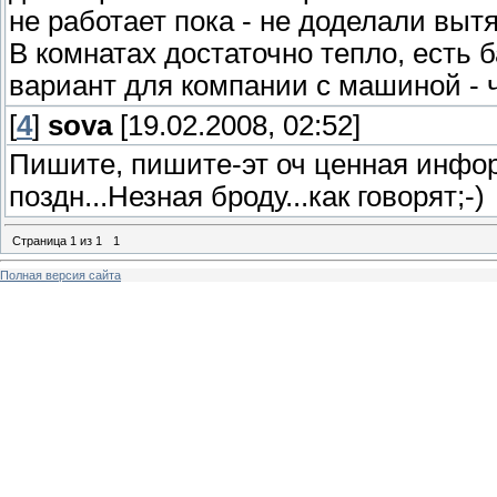
не работает пока - не доделали выт
В комнатах достаточно тепло, есть 
вариант для компании с машиной - ч
[
4
]
sova
[19.02.2008, 02:52]
Пишите, пишите-эт оч ценная инфор
поздн...Незная броду...как говорят;-)
Страница
1
из
1
1
Полная версия сайта