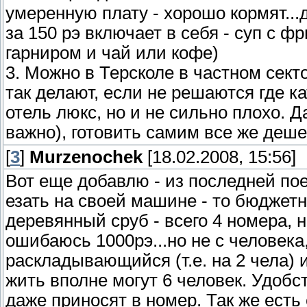
умеренную плату - хорошо кормят..
за 150 рэ включает в себя - суп с ф
гарниром и чай или кофе)
3. Можно в Терсколе в частном секто
так делают, если не решаются где ка
отель люкс, но и не сильно плохо. Д
важно), готовить самим все же деш
[
3
]
Murzenochek
[18.02.2008, 15:56]
Вот еще добавлю - из последней по
езать на своей машине - то бюджетн
деревянный сруб - всего 4 номера, н
ошибаюсь 1000рэ...но не с человека,
раскладывающийся (т.е. на 2 чела) и
жить вполне могут 6 человек. Удобс
даже приносят в номер. Так же есть