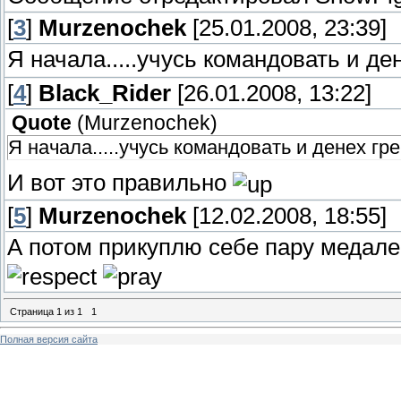
[
3
]
Murzenochek
[25.01.2008, 23:39]
Я начала.....учусь командовать и де
[
4
]
Black_Rider
[26.01.2008, 13:22]
Quote
(
Murzenochek
)
Я начала.....учусь командовать и денех гр
И вот это правильно
[
5
]
Murzenochek
[12.02.2008, 18:55]
А потом прикуплю себе пару медал
Страница
1
из
1
1
Полная версия сайта