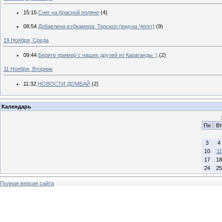
15:15
Снег на Красной поляне
(4)
08:54
Добавлена вэбкамера: Терскол (вид на Чегет)
(9)
19 Ноября, Среда
09:44
Берите пример с наших друзей из Караганды :)
(2)
11 Ноября, Вторник
11:32
НОВОСТИ ДОМБАЙ
(2)
Календарь
Пн
Вт
3
4
10
11
17
18
24
25
Полная версия сайта