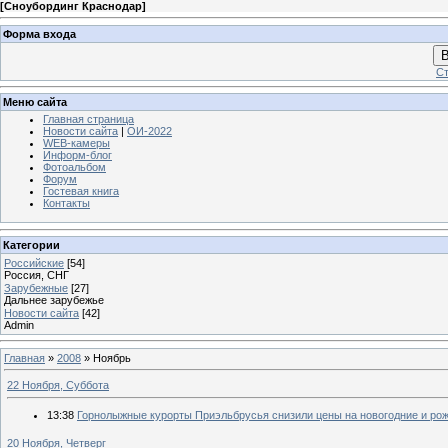
[
Сноубординг Краснодар
]
Форма входа
В
Ст
Меню сайта
Главная страница
Новости сайта
|
ОИ-2022
WEB-камеры
Информ-блог
Фотоальбом
Форум
Гостевая книга
Контакты
Категории
Российские
[54]
Россия, СНГ
Зарубежные
[27]
Дальнее зарубежье
Новости сайта
[42]
Admin
Главная
»
2008
»
Ноябрь
22 Ноября, Суббота
13:38
Горнолыжные курорты Приэльбрусья снизили цены на новогодние и ро
20 Ноября, Четверг